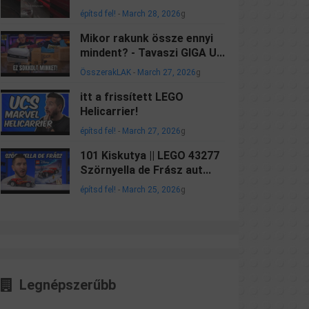
építsd fel!
-
March 28, 2026
g
Mikor rakunk össze ennyi
mindent? - Tavaszi GIGA U...
ÖsszerakLAK
-
March 27, 2026
g
itt a frissített LEGO
Helicarrier!
építsd fel!
-
March 27, 2026
g
101 Kiskutya || LEGO 43277
Szörnyella de Frász aut...
építsd fel!
-
March 25, 2026
g
Legnépszerűbb