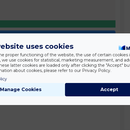
som itt: építsd fel!
ebsite uses cookies
he proper functioning of the website, the use of certain cookies i
y, we use cookies for statistical, marketing measurement, and ad
hese latter cookies are loaded only after clicking the "Accept" bu
ation about cookies, please refer to our Privacy Policy.
licy
Manage Cookies
Accept