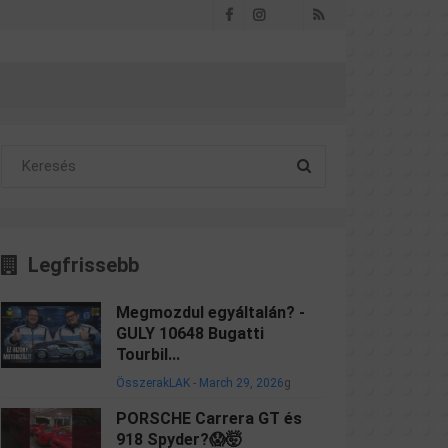
Facebook
Instagram
RSS
Threads
Legfrissebb
Megmozdul egyáltalán? -
GULY 10648 Bugatti
Tourbil...
ÖsszerakLAK
-
March 29, 2026
g
PORSCHE Carrera GT és
918 Spyder?😱🤯