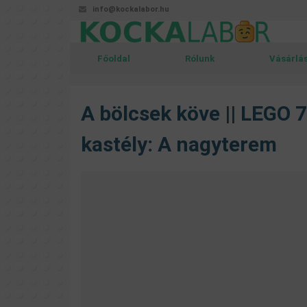
info@kockalabor.hu
Főoldal
Rólunk
Vásárlá
A bölcsek köve || LEGO 
kastély: A nagyterem