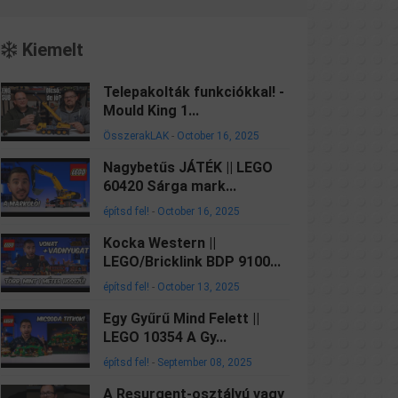
Kiemelt
Telepakolták funkciókkal! -
Mould King 1...
ÖsszerakLAK
-
October 16, 2025
Nagybetűs JÁTÉK || LEGO
60420 Sárga mark...
építsd fel!
-
October 16, 2025
Kocka Western ||
LEGO/Bricklink BDP 9100...
építsd fel!
-
October 13, 2025
Egy Gyűrű Mind Felett ||
LEGO 10354 A Gy...
építsd fel!
-
September 08, 2025
A Resurgent-osztályú vagy