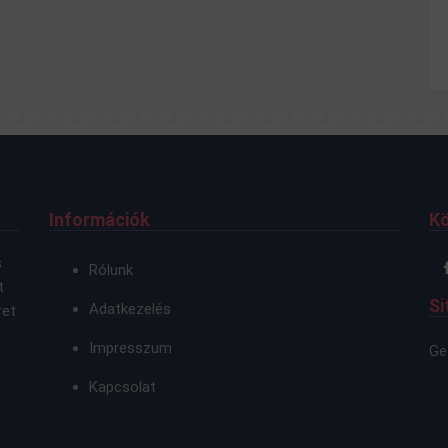
Információk
K
s
Rólunk
t
Si
Adatkezelés
ret
Impresszum
Ge
Kapcsolat