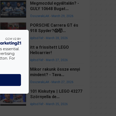
Megmozdul egyáltalán? -
GULY 10648 Bugat...
ÖsszerakLAK
-
March 29, 2026
PORSCHE Carrera GT és
918 Spyder?😱🤯...
építsd fel!
-
March 28, 2026
itt a frissített LEGO
s essential.
Helicarrier!
vertising
tton. For
építsd fel!
-
March 27, 2026
Mikor rakunk össze ennyi
mindent? - Tava...
ÖsszerakLAK
-
March 27, 2026
101 Kiskutya || LEGO 43277
Szörnyella de...
építsd fel!
-
March 25, 2026