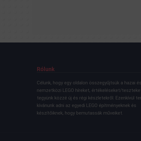
Rólunk
Célunk, hogy egy oldalon összegyűjtsük a hazai é
nemzetközi LEGO híreket, értékeléseket/teszteke
tegyünk közzé új és régi készletekről. Ezenkívül te
kívánunk adni az egyedi LEGO építményeknek és
készítőiknek, hogy bemutassák műveiket.