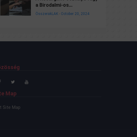
a Birodalmi-os...
ÖsszerakLAK
-
October 20, 2024
özösség
te Map
t Site Map