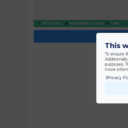
ÉPÍTSD FEL!
NOVEMBER 11, 2024
1688
Tovább olva
This w
To ensure t
Additionall
purposes. T
more inform
Privacy Po