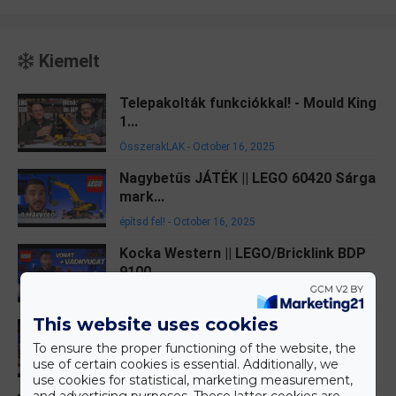
Kiemelt
Telepakolták funkciókkal! - Mould King
1...
ÖsszerakLAK
-
October 16, 2025
Nagybetűs JÁTÉK || LEGO 60420 Sárga
mark...
építsd fel!
-
October 16, 2025
Kocka Western || LEGO/Bricklink BDP
9100...
építsd fel!
-
October 13, 2025
This website uses cookies
Egy Gyűrű Mind Felett || LEGO 10354 A
Gy...
To ensure the proper functioning of the website, the
use of certain cookies is essential. Additionally, we
építsd fel!
-
September 08, 2025
use cookies for statistical, marketing measurement,
and advertising purposes. These latter cookies are