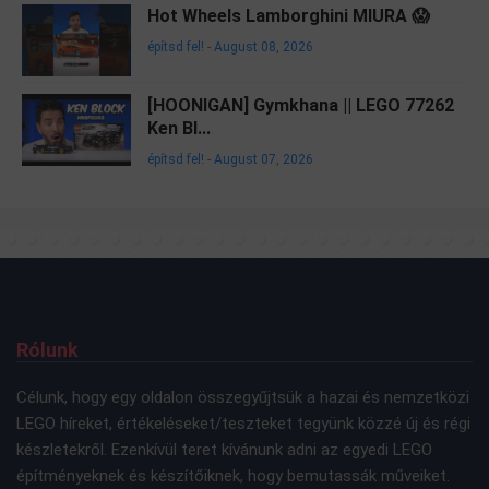
Hot Wheels Lamborghini MIURA 😱
építsd fel!
-
August 08, 2026
[HOONIGAN] Gymkhana || LEGO 77262
Ken Bl...
építsd fel!
-
August 07, 2026
Rólunk
Célunk, hogy egy oldalon összegyűjtsük a hazai és nemzetközi
LEGO híreket, értékeléseket/teszteket tegyünk közzé új és régi
készletekről. Ezenkívül teret kívánunk adni az egyedi LEGO
építményeknek és készítőiknek, hogy bemutassák műveiket.