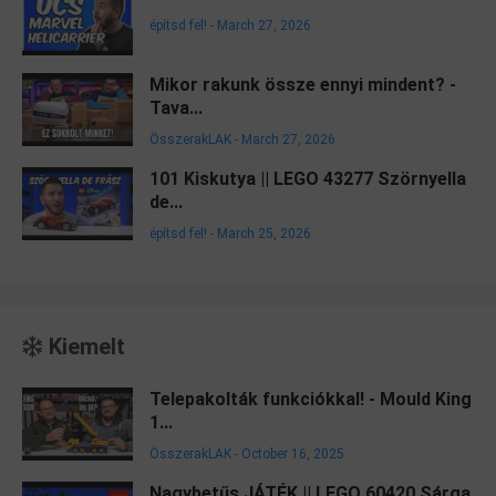
építsd fel!
-
March 27, 2026
Mikor rakunk össze ennyi mindent? -
Tava...
ÖsszerakLAK
-
March 27, 2026
101 Kiskutya || LEGO 43277 Szörnyella
de...
építsd fel!
-
March 25, 2026
Kiemelt
Telepakolták funkciókkal! - Mould King
1...
ÖsszerakLAK
-
October 16, 2025
Nagybetűs JÁTÉK || LEGO 60420 Sárga