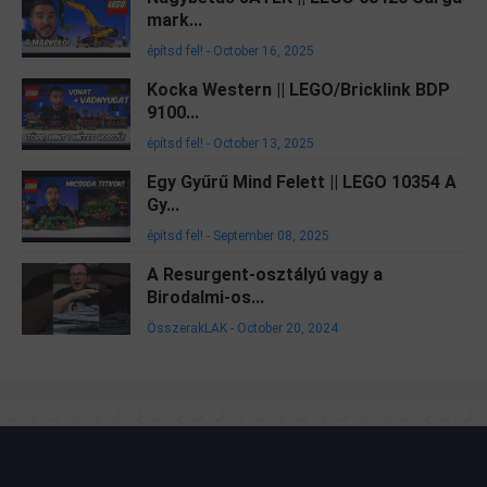
mark...
építsd fel!
-
October 16, 2025
Kocka Western || LEGO/Bricklink BDP
9100...
építsd fel!
-
October 13, 2025
Egy Gyűrű Mind Felett || LEGO 10354 A
Gy...
építsd fel!
-
September 08, 2025
A Resurgent-osztályú vagy a
Birodalmi-os...
ÖsszerakLAK
-
October 20, 2024