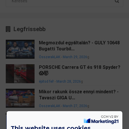
Legfrissebb
Megmozdul egyáltalán? - GULY 10648
Bugatti Tourbil...
ÖsszerakLAK
-
March 29, 2026
g
PORSCHE Carrera GT és 918 Spyder?
😱🤯
építsd fel!
-
March 28, 2026
g
Mikor rakunk össze ennyi mindent? -
Tavaszi GIGA U...
ÖsszerakLAK
-
March 27, 2026
g
itt a frissített LEGO Helicarrier!
építsd fel!
-
March 27, 2026
g
This website uses cookies