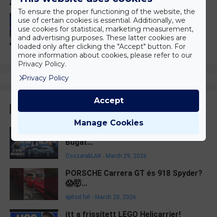
To ensure the proper functioning of the website, the
101 Kiskutya || LEGO 43277 Szörnyella
use of certain cookies is essential. Additionally, we
de Frász aut...
use cookies for statistical, marketing measurement,
and advertising purposes. These latter cookies are
építsd fel!
-
March 25, 2026
g
loaded only after clicking the "Accept" button. For
more information about cookies, please refer to our
Privacy Policy.
Privacy Policy
Accept
Legnépszerűbb
Manage Cookies
Megmozdul egyáltalán? - GULY 10648
Bugat...
ÖsszerakLAK
-
March 29, 2026
PORSCHE Carrera GT és 918 Spyder?
😱🤯...
építsd fel!
-
March 28, 2026
itt a frissített LEGO Helicarrier!