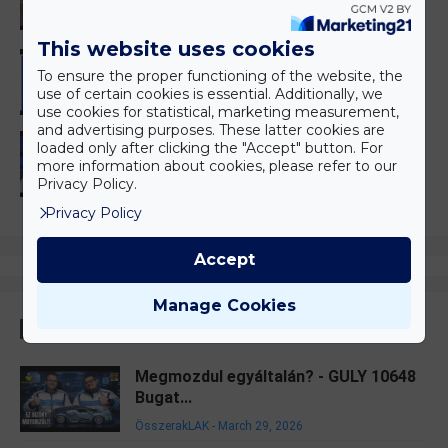
ÖsszerakLAK
-
March 27, 2026
g
This website uses cookies
itt a frissített LEGO Helicarrier!
To ensure the proper functioning of the website, the
építsd fel!
-
March 27, 2026
g
use of certain cookies is essential. Additionally, we
use cookies for statistical, marketing measurement,
and advertising purposes. These latter cookies are
101 Kiskutya || LEGO 43277 Szörnyella
loaded only after clicking the "Accept" button. For
de Frász aut...
more information about cookies, please refer to our
Privacy Policy.
építsd fel!
-
March 25, 2026
g
Privacy Policy
Accept
Manage Cookies
Legnépszerűbb
Megmozdul egyáltalán? - GULY 10648
Bugat...
ÖsszerakLAK
-
March 29, 2026