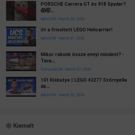
PORSCHE Carrera GT és 918 Spyder?
😱🤯...
építsd fel!
-
March 28, 2026
itt a frissített LEGO Helicarrier!
építsd fel!
-
March 27, 2026
Mikor rakunk össze ennyi mindent? -
Tava...
ÖsszerakLAK
-
March 27, 2026
101 Kiskutya || LEGO 43277 Szörnyella
de...
építsd fel!
-
March 25, 2026
Kiemelt