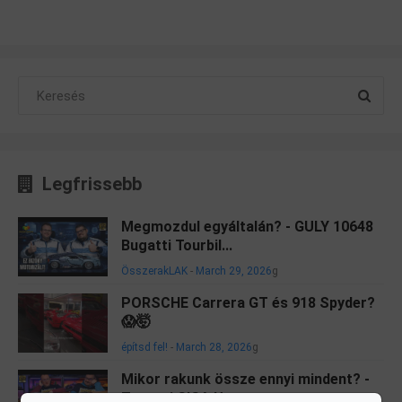
Legfrissebb
Megmozdul egyáltalán? - GULY 10648
Bugatti Tourbil...
ÖsszerakLAK
-
March 29, 2026
g
PORSCHE Carrera GT és 918 Spyder?
😱🤯
építsd fel!
-
March 28, 2026
g
Mikor rakunk össze ennyi mindent? -
Tavaszi GIGA U...