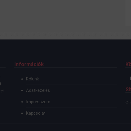
Információk
K
s
Rólunk
t
Si
Adatkezelés
ret
Impresszum
Ge
Kapcsolat