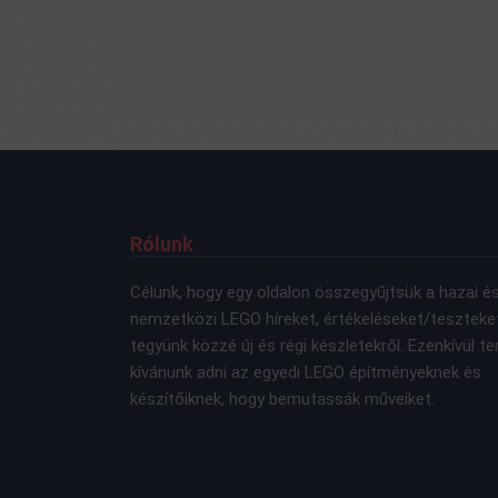
Rólunk
Célunk, hogy egy oldalon összegyűjtsük a hazai é
nemzetközi LEGO híreket, értékeléseket/teszteke
tegyünk közzé új és régi készletekről. Ezenkívül te
kívánunk adni az egyedi LEGO építményeknek és
készítőiknek, hogy bemutassák műveiket.