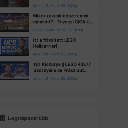
építsd fel!
-
March 28, 2026
g
Mikor rakunk össze ennyi
mindent? - Tavaszi GIGA U...
ÖsszerakLAK
-
March 27, 2026
g
itt a frissített LEGO
Helicarrier!
építsd fel!
-
March 27, 2026
g
101 Kiskutya || LEGO 43277
Szörnyella de Frász aut...
építsd fel!
-
March 25, 2026
g
Legnépszerűbb