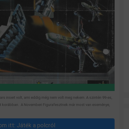
ars insert volt, ami eddig még nem volt meg nekem. A szintén 99-es,
elt korábban. A Novemberi Figurafesztnek már most van eseménye,
m itt: Játék a polcról