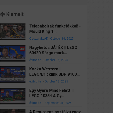
Kiemelt
Telepakolták funkciókkal! -
Mould King 1...
ÖsszerakLAK
-
October 16, 2025
Nagybetűs JÁTÉK || LEGO
60420 Sárga mark...
építsd fel!
-
October 16, 2025
Kocka Western ||
LEGO/Bricklink BDP 9100...
építsd fel!
-
October 13, 2025
Egy Gyűrű Mind Felett ||
LEGO 10354 A Gy...
építsd fel!
-
September 08, 2025
A Resurgent-osztályú vagy