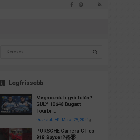
Facebook
Instagram
RSS
Threads
Legfrissebb
Megmozdul egyáltalán? -
GULY 10648 Bugatti
Tourbil...
ÖsszerakLAK
-
March 29, 2026
g
PORSCHE Carrera GT és
918 Spyder?😱🤯