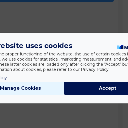
ebsite uses cookies
he proper functioning of the website, the use of certain cookies i
y, we use cookies for statistical, marketing measurement, and ad
hese latter cookies are loaded only after clicking the "Accept" bu
ation about cookies, please refer to our Privacy Policy.
licy
Manage Cookies
Accept