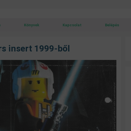
s
Könyvek
Kapcsolat
Belépés
s insert 1999-ből