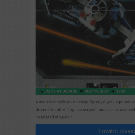
JÁTÉK A POLCRÓL
JULY 19, 2024
1728
A mai szkennelés rovat szereplője egy olyan Lego Star W
de ennél korábbi, "fogatversenyes" társa az már szerep
ne felejtsd el bejelölni
Tovább olvaso