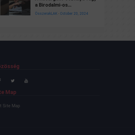
a Birodalmi-os...
ÖsszerakLAK
-
October 20, 2024
özösség
te Map
t Site Map