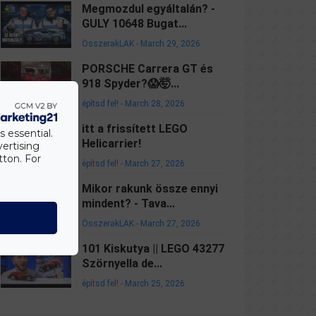
Megmozdul egyáltalán? -
GULY 10648 Bugat...
ÖsszerakLAK
-
March 29, 2026
PORSCHE Carrera GT és
918 Spyder?😱🤯...
építsd fel!
-
March 28, 2026
itt a frissített LEGO
s essential.
Helicarrier!
vertising
tton. For
építsd fel!
-
March 27, 2026
Mikor rakunk össze ennyi
mindent? - Tava...
ÖsszerakLAK
-
March 27, 2026
101 Kiskutya || LEGO 43277
Szörnyella de...
építsd fel!
-
March 25, 2026