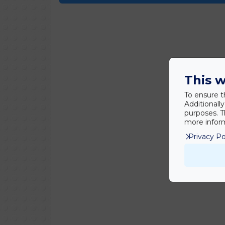
This w
To ensure t
Additionall
purposes. T
more inform
Privacy Po