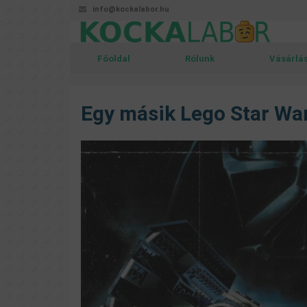
info@kockalabor.hu
Főoldal
Rólunk
Vásárlá
Egy másik Lego Star War