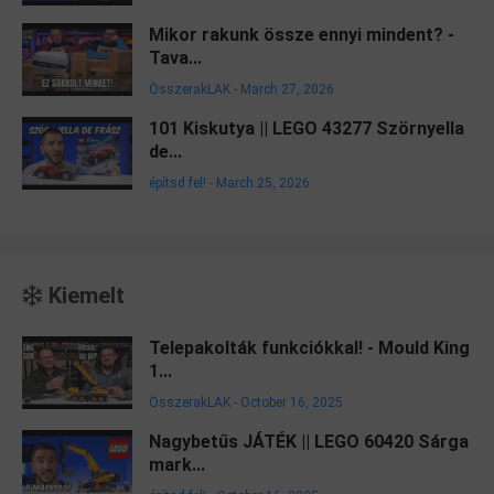
Mikor rakunk össze ennyi mindent? -
Tava...
ÖsszerakLAK
-
March 27, 2026
101 Kiskutya || LEGO 43277 Szörnyella
de...
építsd fel!
-
March 25, 2026
Kiemelt
Telepakolták funkciókkal! - Mould King
1...
ÖsszerakLAK
-
October 16, 2025
Nagybetűs JÁTÉK || LEGO 60420 Sárga
mark...