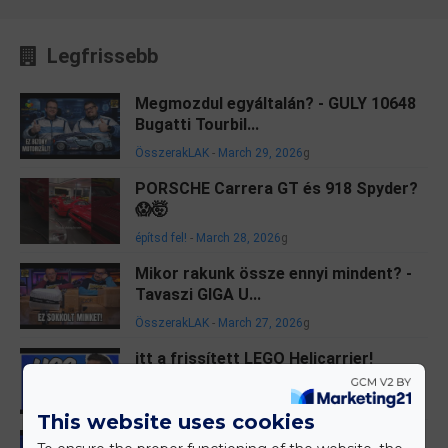
Legfrissebb
Megmozdul egyáltalán? - GULY 10648
Bugatti Tourbil...
ÖsszerakLAK
-
March 29, 2026
g
PORSCHE Carrera GT és 918 Spyder?
😱🤯
építsd fel!
-
March 28, 2026
g
Mikor rakunk össze ennyi mindent? -
Tavaszi GIGA U...
ÖsszerakLAK
-
March 27, 2026
g
itt a frissített LEGO Helicarrier!
építsd fel!
-
March 27, 2026
g
This website uses cookies
101 Kiskutya || LEGO 43277 Szörnyella