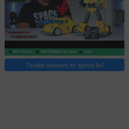
ÉPÍTSD FEL!
SEPTEMBER 22, 2024
1943
Tovább olvasom itt: építsd fel!