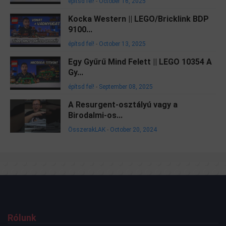
építsd fel!
-
October 16, 2025
Kocka Western || LEGO/Bricklink BDP
9100...
építsd fel!
-
October 13, 2025
Egy Gyűrű Mind Felett || LEGO 10354 A
Gy...
építsd fel!
-
September 08, 2025
A Resurgent-osztályú vagy a
Birodalmi-os...
ÖsszerakLAK
-
October 20, 2024
Rólunk