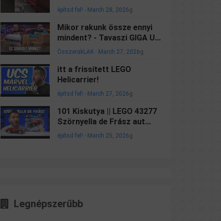
építsd fel!
-
March 28, 2026
g
Mikor rakunk össze ennyi
mindent? - Tavaszi GIGA U...
ÖsszerakLAK
-
March 27, 2026
g
itt a frissített LEGO
Helicarrier!
építsd fel!
-
March 27, 2026
g
101 Kiskutya || LEGO 43277
Szörnyella de Frász aut...
építsd fel!
-
March 25, 2026
g
Legnépszerűbb