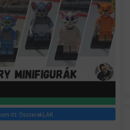
som itt: ÖsszerakLAK