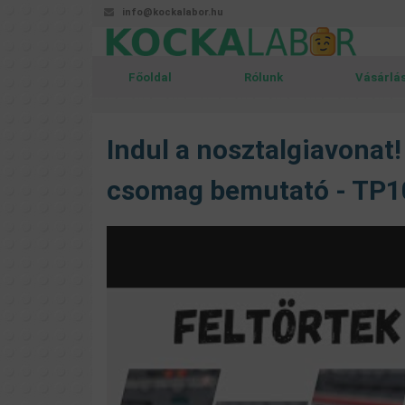
info@kockalabor.hu
Főoldal
Rólunk
Vásárlá
Indul a nosztalgiavonat!
csomag bemutató - TP10