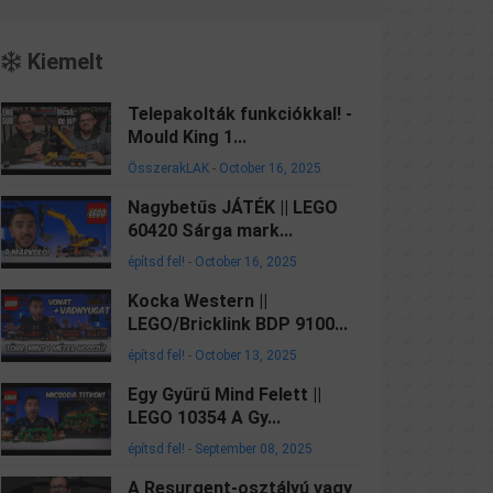
Kiemelt
Telepakolták funkciókkal! -
Mould King 1...
ÖsszerakLAK
-
October 16, 2025
Nagybetűs JÁTÉK || LEGO
60420 Sárga mark...
építsd fel!
-
October 16, 2025
Kocka Western ||
LEGO/Bricklink BDP 9100...
építsd fel!
-
October 13, 2025
Egy Gyűrű Mind Felett ||
LEGO 10354 A Gy...
építsd fel!
-
September 08, 2025
A Resurgent-osztályú vagy