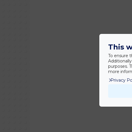
This w
To ensure t
Additionall
purposes. T
more inform
Privacy Po