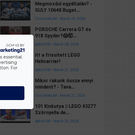
Megmozdul egyáltalán? -
GULY 10648 Bugat...
ÖsszerakLAK
-
March 29, 2026
PORSCHE Carrera GT és
918 Spyder?😱🤯...
építsd fel!
-
March 28, 2026
itt a frissített LEGO
s essential.
Helicarrier!
vertising
tton. For
építsd fel!
-
March 27, 2026
Mikor rakunk össze ennyi
mindent? - Tava...
ÖsszerakLAK
-
March 27, 2026
101 Kiskutya || LEGO 43277
Szörnyella de...
építsd fel!
-
March 25, 2026