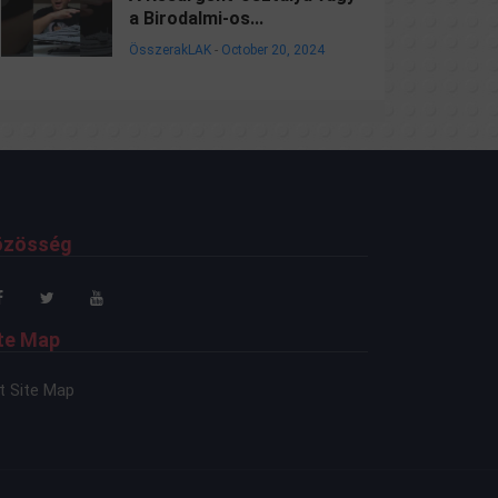
a Birodalmi-os...
ÖsszerakLAK
-
October 20, 2024
özösség
te Map
t Site Map