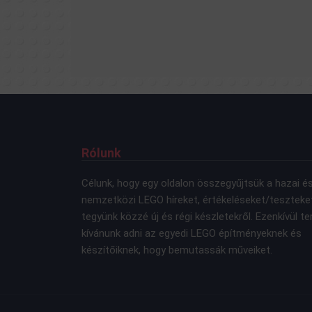
Rólunk
Célunk, hogy egy oldalon összegyűjtsük a hazai é
nemzetközi LEGO híreket, értékeléseket/teszteke
tegyünk közzé új és régi készletekről. Ezenkívül te
kívánunk adni az egyedi LEGO építményeknek és
készítőiknek, hogy bemutassák műveiket.