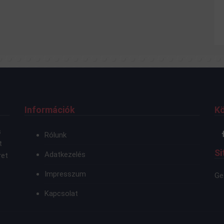
Információk
K
s
Rólunk
t
Si
Adatkezelés
ret
Impresszum
Ge
Kapcsolat