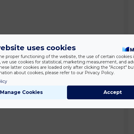
ebsite uses cookies
he proper functioning of the website, the use of certain cookies i
y, we use cookies for statistical, marketing measurement, and ad
hese latter cookies are loaded only after clicking the "Accept" bu
ation about cookies, please refer to our Privacy Policy.
licy
Manage Cookies
Accept