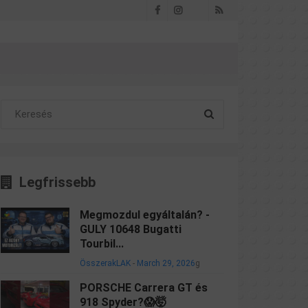
Facebook
Instagram
RSS
Threads
Legfrissebb
Megmozdul egyáltalán? -
GULY 10648 Bugatti
Tourbil...
ÖsszerakLAK
-
March 29, 2026
g
PORSCHE Carrera GT és
918 Spyder?😱🤯