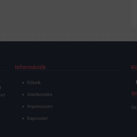
Információk
K
s
Rólunk
t
Si
Adatkezelés
ret
Impresszum
Ge
Kapcsolat