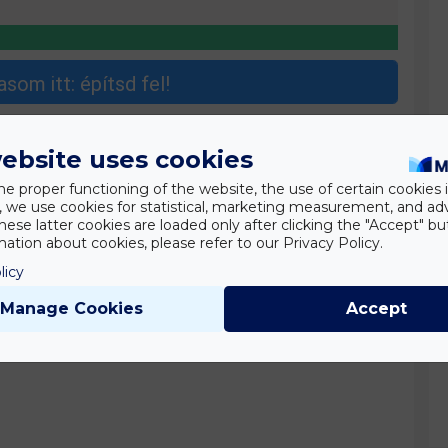
som itt: építsd fel!
ebsite uses cookies
he proper functioning of the website, the use of certain cookies i
y, we use cookies for statistical, marketing measurement, and ad
hese latter cookies are loaded only after clicking the "Accept" bu
ation about cookies, please refer to our Privacy Policy.
licy
Manage Cookies
Accept