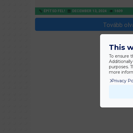
ÉPÍTSD FEL!
DECEMBER 13, 2024
1609
Tovább olva
This w
To ensure t
Additionall
purposes. T
more inform
Privacy Po