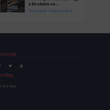
a Birodalmi-os...
ÖsszerakLAK
-
October 20, 2024
özösség
te Map
t Site Map