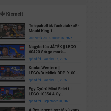
Kiemelt
Telepakolták funkciókkal! -
Mould King 1...
ÖsszerakLAK
-
October 16, 2025
Nagybetűs JÁTÉK || LEGO
60420 Sárga mark...
építsd fel!
-
October 16, 2025
Kocka Western ||
LEGO/Bricklink BDP 9100...
építsd fel!
-
October 13, 2025
Egy Gyűrű Mind Felett ||
LEGO 10354 A Gy...
építsd fel!
-
September 08, 2025
A Resurgent-osztályú vagy