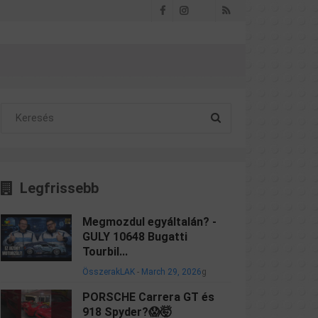
Facebook
Instagram
RSS
Threads
Legfrissebb
Megmozdul egyáltalán? -
GULY 10648 Bugatti
Tourbil...
ÖsszerakLAK
-
March 29, 2026
g
PORSCHE Carrera GT és
918 Spyder?😱🤯