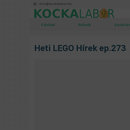
info@kockalabor.hu
Főoldal
Rólunk
Vásárlá
Heti LEGO Hírek ep.273