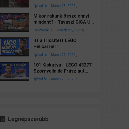
építsd fel!
-
March 28, 2026
g
Mikor rakunk össze ennyi
mindent? - Tavaszi GIGA U...
ÖsszerakLAK
-
March 27, 2026
g
itt a frissített LEGO
Helicarrier!
építsd fel!
-
March 27, 2026
g
101 Kiskutya || LEGO 43277
Szörnyella de Frász aut...
építsd fel!
-
March 25, 2026
g
Legnépszerűbb