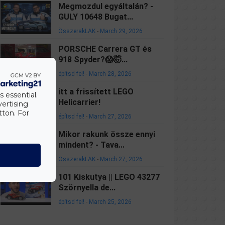
Megmozdul egyáltalán? -
GULY 10648 Bugat...
ÖsszerakLAK
-
March 29, 2026
PORSCHE Carrera GT és
918 Spyder?😱🤯...
építsd fel!
-
March 28, 2026
itt a frissített LEGO
s essential.
Helicarrier!
vertising
tton. For
építsd fel!
-
March 27, 2026
Mikor rakunk össze ennyi
mindent? - Tava...
ÖsszerakLAK
-
March 27, 2026
101 Kiskutya || LEGO 43277
Szörnyella de...
építsd fel!
-
March 25, 2026