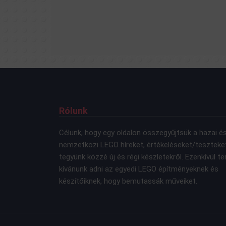
Rólunk
Célunk, hogy egy oldalon összegyűjtsük a hazai é
nemzetközi LEGO híreket, értékeléseket/teszteke
tegyünk közzé új és régi készletekről. Ezenkívül te
kívánunk adni az egyedi LEGO építményeknek és
készítőiknek, hogy bemutassák műveiket.