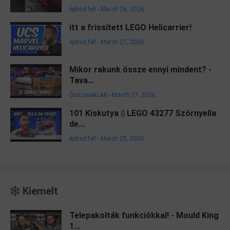
építsd fel!
-
March 28, 2026
itt a frissített LEGO Helicarrier!
építsd fel!
-
March 27, 2026
Mikor rakunk össze ennyi mindent? -
Tava...
ÖsszerakLAK
-
March 27, 2026
101 Kiskutya || LEGO 43277 Szörnyella
de...
építsd fel!
-
March 25, 2026
Kiemelt
Telepakolták funkciókkal! - Mould King
1...