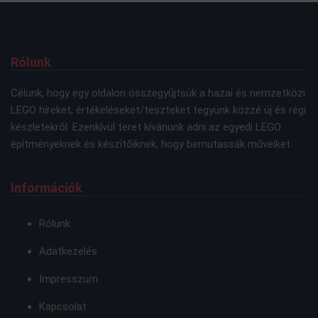
Rólunk
Célunk, hogy egy oldalon összegyűjtsük a hazai és nemzetközi
LEGO híreket, értékeléseket/teszteket tegyünk közzé új és régi
készletekről. Ezenkívül teret kívánunk adni az egyedi LEGO
építményeknek és készítőiknek, hogy bemutassák műveiket.
Információk
Rólunk
Adatkezelés
Impresszum
Kapcsolat