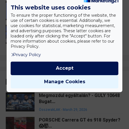
itt a frissített LEGO Helicarrier!
This website uses cookies
építsd fel!
-
March 27, 2026
g
To ensure the proper functioning of the website, the
use of certain cookies is essential. Additionally, we
use cookies for statistical, marketing measurement,
101 Kiskutya || LEGO 43277 Szörnyella
and advertising purposes. These latter cookies are
de Frász aut...
loaded only after clicking the "Accept" button. For
more information about cookies, please refer to our
építsd fel!
-
March 25, 2026
g
Privacy Policy.
Privacy Policy
Accept
Legnépszerűbb
Manage Cookies
Megmozdul egyáltalán? - GULY 10648
Bugat...
ÖsszerakLAK
-
March 29, 2026
PORSCHE Carrera GT és 918 Spyder?
😱🤯...