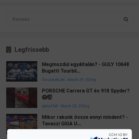
Legfrissebb
Megmozdul egyáltalán? - GULY 10648
Bugatti Tourbil...
ÖsszerakLAK
-
March 29, 2026
g
PORSCHE Carrera GT és 918 Spyder?
😱🤯
építsd fel!
-
March 28, 2026
g
Mikor rakunk össze ennyi mindent? -
Tavaszi GIGA U...
ÖsszerakLAK
-
March 27, 2026
g