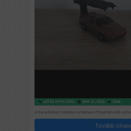
JÁTÉK A POLCRÓL
MAY 21, 2025
2266
A mai adásban folytatom a Menasor Projectet a két utol
Tovább olvaso