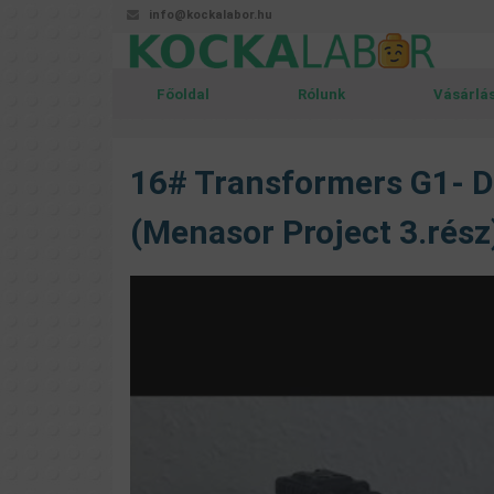
info@kockalabor.hu
Főoldal
Rólunk
Vásárlá
16# Transformers G1- 
(Menasor Project 3.rész