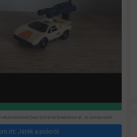
só alkotóelemmel Dead End-el és Breakdown-al. Jó szórakozást!
m itt: Játék a polcról