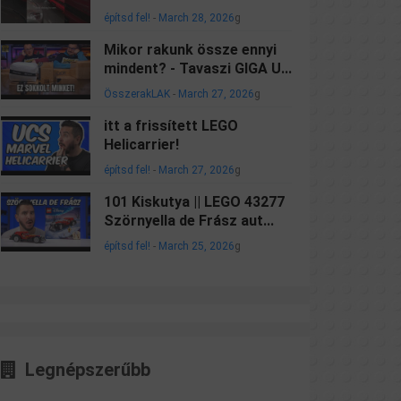
építsd fel!
-
March 28, 2026
g
Mikor rakunk össze ennyi
mindent? - Tavaszi GIGA U...
ÖsszerakLAK
-
March 27, 2026
g
itt a frissített LEGO
Helicarrier!
építsd fel!
-
March 27, 2026
g
101 Kiskutya || LEGO 43277
Szörnyella de Frász aut...
építsd fel!
-
March 25, 2026
g
Legnépszerűbb