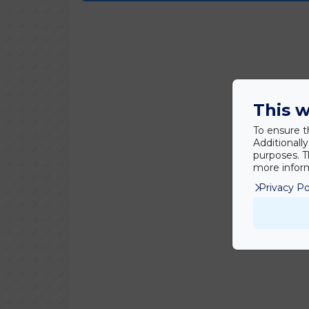
This w
To ensure t
Additionall
purposes. T
more inform
Privacy Po