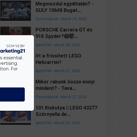
Megmozdul egyáltalán? -
GULY 10648 Bugat...
ÖsszerakLAK
-
March 29, 2026
PORSCHE Carrera GT és
918 Spyder?😱🤯...
építsd fel!
-
March 28, 2026
itt a frissített LEGO
s essential.
Helicarrier!
vertising
tton. For
építsd fel!
-
March 27, 2026
Mikor rakunk össze ennyi
mindent? - Tava...
ÖsszerakLAK
-
March 27, 2026
101 Kiskutya || LEGO 43277
Szörnyella de...
építsd fel!
-
March 25, 2026