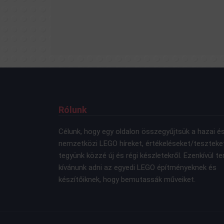
Rólunk
Célunk, hogy egy oldalon összegyűjtsük a hazai é
nemzetközi LEGO híreket, értékeléseket/teszteke
tegyünk közzé új és régi készletekről. Ezenkívül te
kívánunk adni az egyedi LEGO építményeknek és
készítőiknek, hogy bemutassák műveiket.