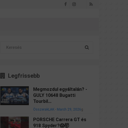
Facebook
Instagram
RSS
Threads
Legfrissebb
Megmozdul egyáltalán? -
GULY 10648 Bugatti
Tourbil...
ÖsszerakLAK
-
March 29, 2026
g
PORSCHE Carrera GT és
918 Spyder?😱🤯