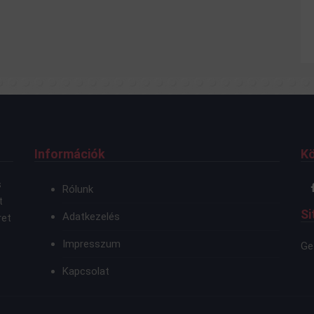
Információk
K
s
Rólunk
t
Si
Adatkezelés
ret
Impresszum
Ge
Kapcsolat