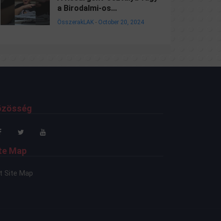
a Birodalmi-os...
ÖsszerakLAK
-
October 20, 2024
özösség
te Map
t Site Map