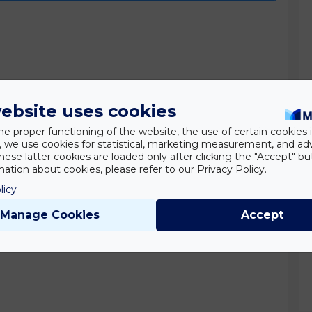
ebsite uses cookies
he proper functioning of the website, the use of certain cookies i
y, we use cookies for statistical, marketing measurement, and ad
hese latter cookies are loaded only after clicking the "Accept" bu
ation about cookies, please refer to our Privacy Policy.
licy
Manage Cookies
Accept