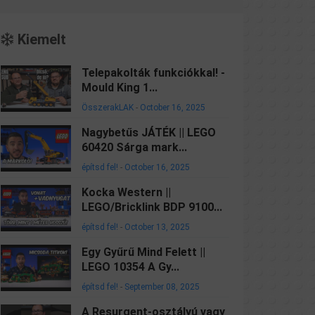
Kiemelt
Telepakolták funkciókkal! -
Mould King 1...
ÖsszerakLAK
-
October 16, 2025
Nagybetűs JÁTÉK || LEGO
60420 Sárga mark...
építsd fel!
-
October 16, 2025
Kocka Western ||
LEGO/Bricklink BDP 9100...
építsd fel!
-
October 13, 2025
Egy Gyűrű Mind Felett ||
LEGO 10354 A Gy...
építsd fel!
-
September 08, 2025
A Resurgent-osztályú vagy