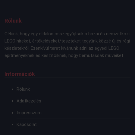
Rólunk
Célunk, hogy egy oldalon összegyűjtsük a hazai és nemzetközi
LEGO híreket, értékeléseket/teszteket tegyünk közzé új és régi
készletekről. Ezenkívül teret kívánunk adni az egyedi LEGO
építményeknek és készítőiknek, hogy bemutassák műveiket.
Információk
Rólunk
Adatkezelés
Impresszum
Kapcsolat