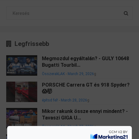
Legfrissebb
Megmozdul egyáltalán? - GULY 10648
Bugatti Tourbil...
ÖsszerakLAK
-
March 29, 2026
g
PORSCHE Carrera GT és 918 Spyder?
😱🤯
építsd fel!
-
March 28, 2026
g
Mikor rakunk össze ennyi mindent? -
Tavaszi GIGA U...
ÖsszerakLAK
-
March 27, 2026
g
itt a frissített LEGO Helicarrier!