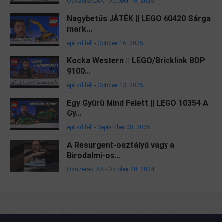
ÖsszerakLAK
-
October 16, 2025
Nagybetűs JÁTÉK || LEGO 60420 Sárga
mark...
építsd fel!
-
October 16, 2025
Kocka Western || LEGO/Bricklink BDP
9100...
építsd fel!
-
October 13, 2025
Egy Gyűrű Mind Felett || LEGO 10354 A
Gy...
építsd fel!
-
September 08, 2025
A Resurgent-osztályú vagy a
Birodalmi-os...
ÖsszerakLAK
-
October 20, 2024