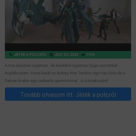
JÁTÉK A POLCRÓL
JULY 03, 2024
1974
A mai adásban izgalmas...és kevésbé izgalmas Saga cuccokkal
foglalkoztam. Sorra került az Acklay, Wat Tambor, egy Han Solo és a
Deluxe Anakin egy szétesős geonózisival. Jó szórakozást!
Tovább olvasom itt: Játék a polcról