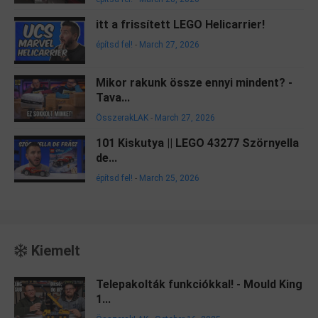
itt a frissített LEGO Helicarrier!
építsd fel!
-
March 27, 2026
Mikor rakunk össze ennyi mindent? -
Tava...
ÖsszerakLAK
-
March 27, 2026
101 Kiskutya || LEGO 43277 Szörnyella
de...
építsd fel!
-
March 25, 2026
Kiemelt
Telepakolták funkciókkal! - Mould King
1...