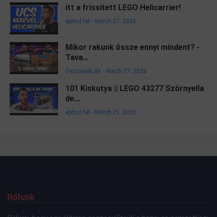
itt a frissített LEGO Helicarrier!
építsd fel!
-
March 27, 2026
Mikor rakunk össze ennyi mindent? -
Tava...
ÖsszerakLAK
-
March 27, 2026
101 Kiskutya || LEGO 43277 Szörnyella
de...
építsd fel!
-
March 25, 2026
Rólunk