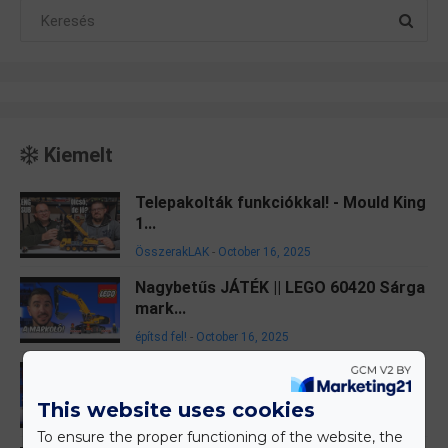
Kiemelt
Telepakolták funkciókkal! - Mould King
1...
ÖsszerakLAK
-
October 16, 2025
Nagybetűs JÁTÉK || LEGO 60420 Sárga
mark...
építsd fel!
-
October 16, 2025
Kocka Western || LEGO/Bricklink BDP
9100...
This website uses cookies
építsd fel!
-
October 13, 2025
To ensure the proper functioning of the website, the