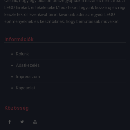
Célunk, hogy egy oldalon összegyűjtsük a hazai és nemzetközi
LEGO híreket, értékeléseket/teszteket tegyünk közzé új és régi
készletekről. Ezenkívül teret kívánunk adni az egyedi LEGO
építményeknek és készítőiknek, hogy bemutassák műveiket.
Információk
Rólunk
Adatkezelés
Impresszum
Kapcsolat
Közösség