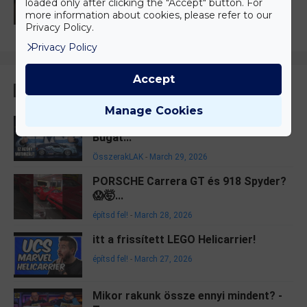
Birodalmi-os...
loaded only after clicking the "Accept" button. For
more information about cookies, please refer to our
ÖsszerakLAK
-
October 20, 2024
Privacy Policy.
Privacy Policy
Accept
Legnépszerűbb
Manage Cookies
Megmozdul egyáltalán? - GULY 10648
Bugat...
ÖsszerakLAK
-
March 29, 2026
PORSCHE Carrera GT és 918 Spyder?
😱🤯...
építsd fel!
-
March 28, 2026
itt a frissített LEGO Helicarrier!
építsd fel!
-
March 27, 2026
Mikor rakunk össze ennyi mindent? -