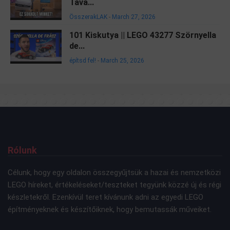
Tava...
ÖsszerakLAK
-
March 27, 2026
101 Kiskutya || LEGO 43277 Szörnyella
de...
építsd fel!
-
March 25, 2026
Rólunk
Célunk, hogy egy oldalon összegyűjtsük a hazai és nemzetközi
LEGO híreket, értékeléseket/teszteket tegyünk közzé új és régi
készletekről. Ezenkívül teret kívánunk adni az egyedi LEGO
építményeknek és készítőiknek, hogy bemutassák műveiket.