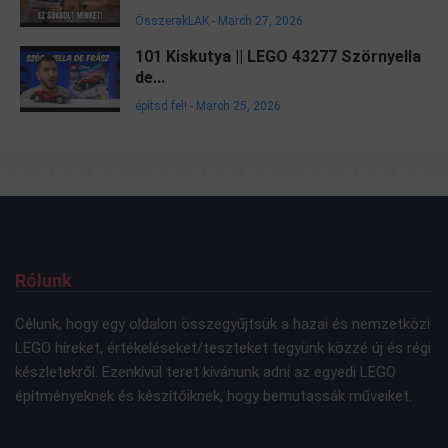
ÖsszerakLAK
-
March 27, 2026
101 Kiskutya || LEGO 43277 Szörnyella
de...
építsd fel!
-
March 25, 2026
Rólunk
Célunk, hogy egy oldalon összegyűjtsük a hazai és nemzetközi
LEGO híreket, értékeléseket/teszteket tegyünk közzé új és régi
készletekről. Ezenkívül teret kívánunk adni az egyedi LEGO
építményeknek és készítőiknek, hogy bemutassák műveiket.