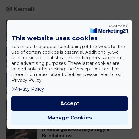
Kiemelt
Telepakolták funkciókkal! - Mould King
1...
This website uses cookies
ÖsszerakLAK
-
October 16, 2025
To ensure the proper functioning of the website, the
Nagybetűs JÁTÉK || LEGO 60420 Sárga
use of certain cookies is essential. Additionally, we
mark...
use cookies for statistical, marketing measurement,
and advertising purposes. These latter cookies are
építsd fel!
-
October 16, 2025
loaded only after clicking the "Accept" button. For
more information about cookies, please refer to our
Kocka Western || LEGO/Bricklink BDP
Privacy Policy.
9100...
Privacy Policy
építsd fel!
-
October 13, 2025
Egy Gyűrű Mind Felett || LEGO 10354 A
Accept
Gy...
Manage Cookies
építsd fel!
-
September 08, 2025
A Resurgent-osztályú vagy a
Birodalmi-os...