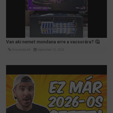
Van aki nemet mondana erre a vacsorára? 🤔
ÖsszerakLAK
September 12, 2025