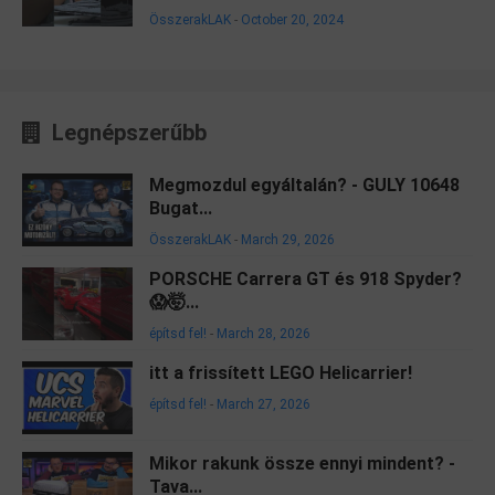
ÖsszerakLAK
-
October 20, 2024
Legnépszerűbb
Megmozdul egyáltalán? - GULY 10648
Bugat...
ÖsszerakLAK
-
March 29, 2026
PORSCHE Carrera GT és 918 Spyder?
😱🤯...
építsd fel!
-
March 28, 2026
itt a frissített LEGO Helicarrier!
építsd fel!
-
March 27, 2026
Mikor rakunk össze ennyi mindent? -
Tava...