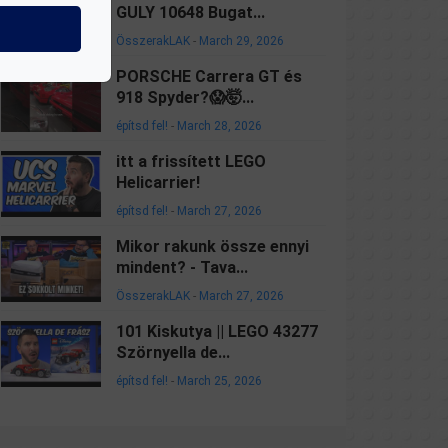
GULY 10648 Bugat...
ÖsszerakLAK
-
March 29, 2026
PORSCHE Carrera GT és
918 Spyder?😱🤯...
építsd fel!
-
March 28, 2026
itt a frissített LEGO
Helicarrier!
építsd fel!
-
March 27, 2026
Mikor rakunk össze ennyi
mindent? - Tava...
ÖsszerakLAK
-
March 27, 2026
101 Kiskutya || LEGO 43277
Szörnyella de...
építsd fel!
-
March 25, 2026