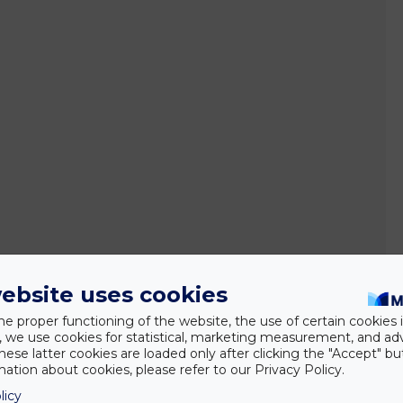
ebsite uses cookies
he proper functioning of the website, the use of certain cookies i
y, we use cookies for statistical, marketing measurement, and ad
hese latter cookies are loaded only after clicking the "Accept" bu
ation about cookies, please refer to our Privacy Policy.
licy