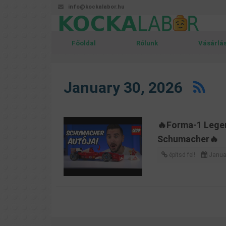
info@kockalabor.hu
Főoldal
Rólunk
Vásárlá
January 30, 2026
🔥Forma-1 Legen
Schumacher🔥
építsd fel!
Janua