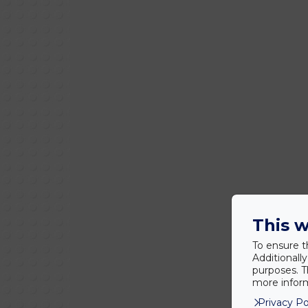
This w
To ensure t
Additionall
purposes. T
more inform
Privacy Po