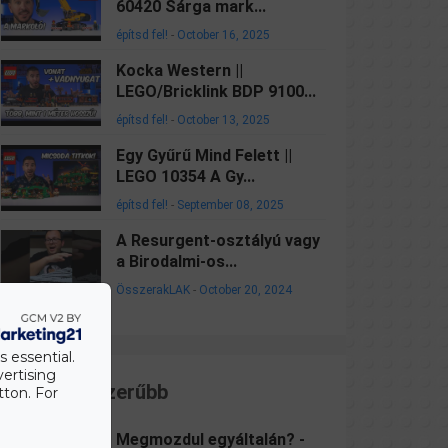
60420 Sárga mark...
építsd fel!
-
October 16, 2025
Kocka Western ||
LEGO/Bricklink BDP 9100...
építsd fel!
-
October 13, 2025
Egy Gyűrű Mind Felett ||
LEGO 10354 A Gy...
építsd fel!
-
September 08, 2025
A Resurgent-osztályú vagy
a Birodalmi-os...
ÖsszerakLAK
-
October 20, 2024
s essential.
vertising
Legnépszerűbb
tton. For
Megmozdul egyáltalán? -