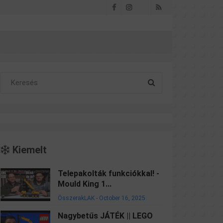
Facebook
Instagram
RSS
Threads
Kiemelt
Telepakolták funkciókkal! -
Mould King 1...
ÖsszerakLAK
-
October 16, 2025
Nagybetűs JÁTÉK || LEGO