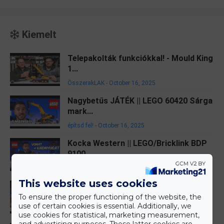
Kiemelt
Telepakolták funkciókkal! - Mould King
1...
ÖsszerakLAK
-
October 16, 2025
Nagybetűs JÁTÉK || LEGO 60420 Sárga
mark...
építsd fel!
-
October 16, 2025
Kocka Western || LEGO/Bricklink BDP
9100...
építsd fel!
-
October 13, 2025
This website uses cookies
Egy Gyűrű Mind Felett || LEGO 10354 A
Gy...
To ensure the proper functioning of the website, the
use of certain cookies is essential. Additionally, we
építsd fel!
-
September 08, 2025
use cookies for statistical, marketing measurement,
and advertising purposes. These latter cookies are