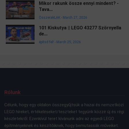
Mikor rakunk össze ennyi mindent? -
Tava...
ÖsszerakLAK
-
March 27, 2026
101 Kiskutya || LEGO 43277 Szörnyella
de...
építsd fel!
-
March 25, 2026
Rólunk
Célunk, hogy egy oldalon összegyűjtsük a hazai és nemzetközi
LEGO híreket, értékeléseket/teszteket tegyünk közzé új és régi
készletekről. Ezenkívül teret kívánunk adni az egyedi LEGO
építményeknek és készítőiknek, hogy bemutassák műveiket.