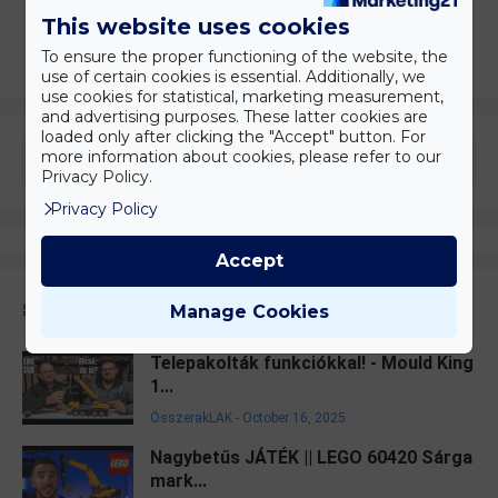
This website uses cookies
To ensure the proper functioning of the website, the
use of certain cookies is essential. Additionally, we
use cookies for statistical, marketing measurement,
and advertising purposes. These latter cookies are
loaded only after clicking the "Accept" button. For
more information about cookies, please refer to our
Privacy Policy.
Privacy Policy
Accept
Kiemelt
Manage Cookies
Telepakolták funkciókkal! - Mould King
1...
ÖsszerakLAK
-
October 16, 2025
Nagybetűs JÁTÉK || LEGO 60420 Sárga
mark...