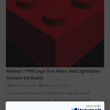
Walmart 1999 Lego Star Wars Jedi LightSaber
Contest Ad Board
Minifig Price Guide
September 17, 2023
This post and site contains Affiliate links. I may earn a small
commission if you click on them. Click here for more details.
Updated 9/16/2023 Just s
...Tovább