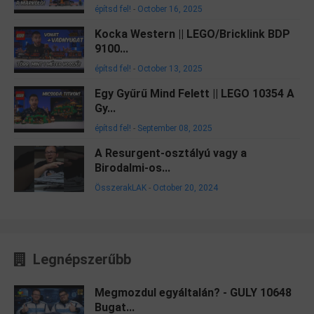
építsd fel!
-
October 16, 2025
Kocka Western || LEGO/Bricklink BDP
9100...
építsd fel!
-
October 13, 2025
Egy Gyűrű Mind Felett || LEGO 10354 A
Gy...
építsd fel!
-
September 08, 2025
A Resurgent-osztályú vagy a
Birodalmi-os...
ÖsszerakLAK
-
October 20, 2024
Legnépszerűbb
Megmozdul egyáltalán? - GULY 10648
Bugat...