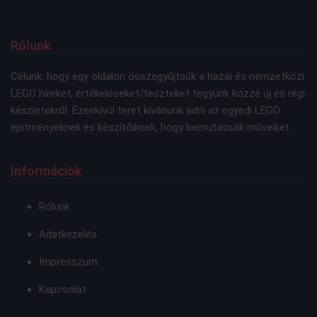
Rólunk
Célunk, hogy egy oldalon összegyűjtsük a hazai és nemzetközi
LEGO híreket, értékeléseket/teszteket tegyünk közzé új és régi
készletekről. Ezenkívül teret kívánunk adni az egyedi LEGO
építményeknek és készítőiknek, hogy bemutassák műveiket.
Információk
Rólunk
Adatkezelés
Impresszum
Kapcsolat