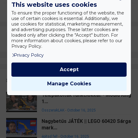
This website uses cookies
To ensure the proper functioning of the website, the
use of certain cookies is essential. Additionally, we
use cookies for statistical, marketing measurement,
and advertising purposes. These latter cookies are
loaded only after clicking the "Accept" button. For
more information about cookies, please refer to our
Privacy Policy.
Privacy Policy
Accept
Kiemelt
Manage Cookies
Telepakolták funkciókkal! - Mould King
1...
ÖsszerakLAK
-
October 16, 2025
Nagybetűs JÁTÉK || LEGO 60420 Sárga
mark...
építsd fel!
-
October 16, 2025