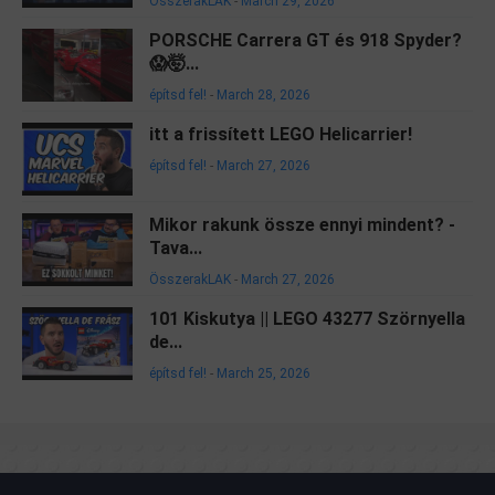
ÖsszerakLAK
-
March 29, 2026
PORSCHE Carrera GT és 918 Spyder?
😱🤯...
építsd fel!
-
March 28, 2026
itt a frissített LEGO Helicarrier!
építsd fel!
-
March 27, 2026
Mikor rakunk össze ennyi mindent? -
Tava...
ÖsszerakLAK
-
March 27, 2026
101 Kiskutya || LEGO 43277 Szörnyella
de...
építsd fel!
-
March 25, 2026